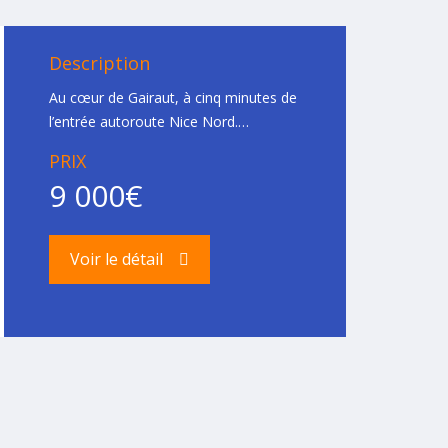
Description
Au cœur de Gairaut, à cinq minutes de
l’entrée autoroute Nice Nord.…
PRIX
9 000€
Voir le détail