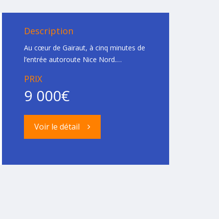
Description
Au cœur de Gairaut, à cinq minutes de
l’entrée autoroute Nice Nord.…
PRIX
9 000€
Voir le détail